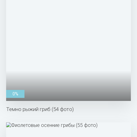
0%
Темно рыжий гриб (54 фото)