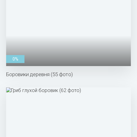
0%
Боровики деревня (55 фото)