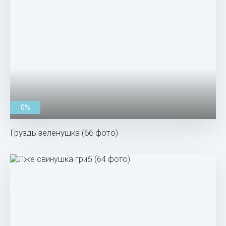
0%
Груздь зеленушка (66 фото)