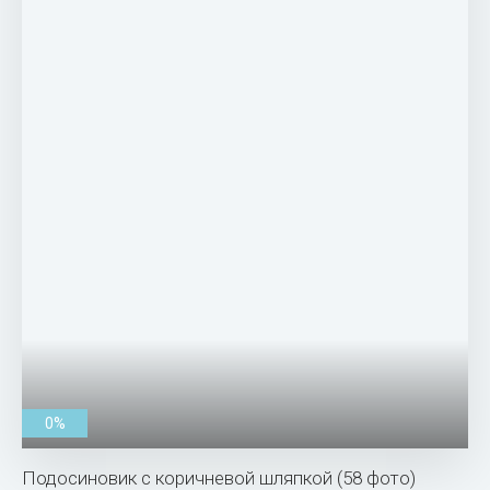
0%
Подосиновик с коричневой шляпкой (58 фото)