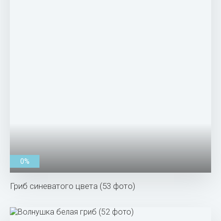
0%
Гриб синеватого цвета (53 фото)