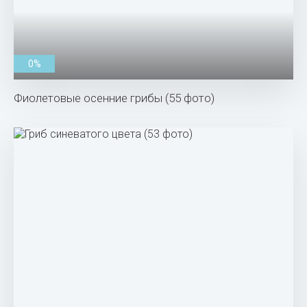
0%
Фиолетовые осенние грибы (55 фото)