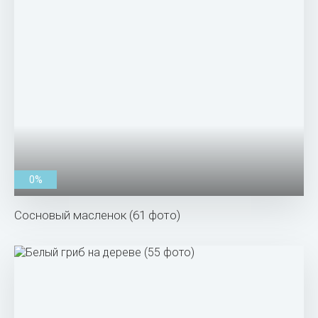
0%
Сосновый масленок (61 фото)