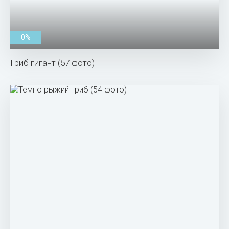
0%
Гриб гигант (57 фото)