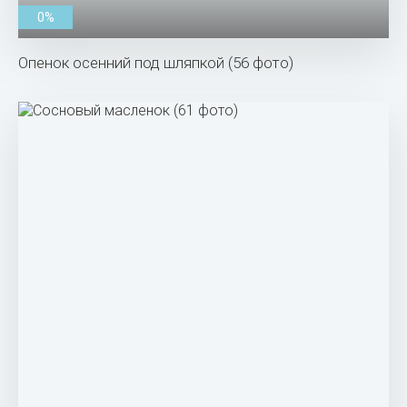
0%
Опенок осенний под шляпкой (56 фото)