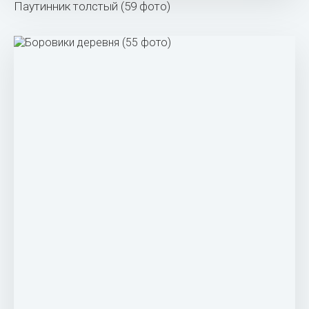
Паутинник толстый (59 фото)